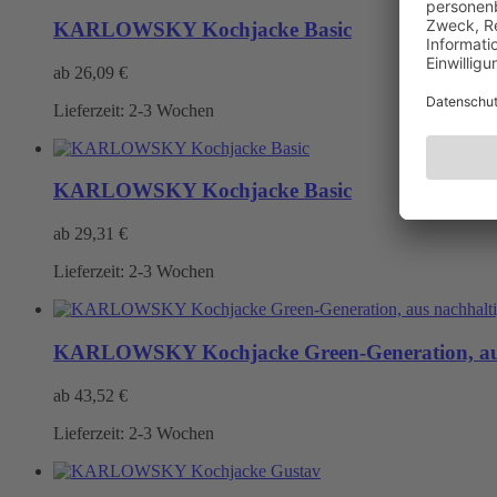
KARLOWSKY Kochjacke Basic
ab
26,09
€
Lieferzeit:
2-3 Wochen
KARLOWSKY Kochjacke Basic
ab
29,31
€
Lieferzeit:
2-3 Wochen
KARLOWSKY Kochjacke Green-Generation, aus n
ab
43,52
€
Lieferzeit:
2-3 Wochen