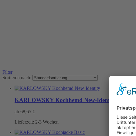
Filter
Sortieren nach:
KARLOWSKY Kochhemd New-Identity
ab
68,65
€
Lieferzeit:
2-3 Wochen