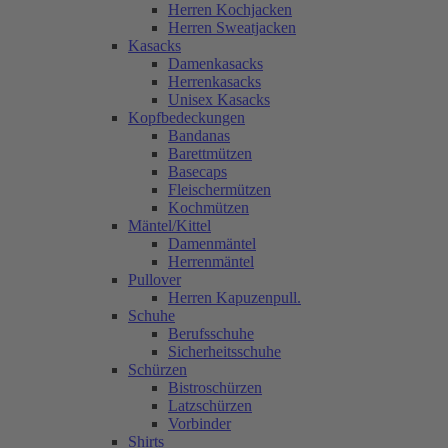
Herren Kochjacken
Herren Sweatjacken
Kasacks
Damenkasacks
Herrenkasacks
Unisex Kasacks
Kopfbedeckungen
Bandanas
Barettmützen
Basecaps
Fleischermützen
Kochmützen
Mäntel/Kittel
Damenmäntel
Herrenmäntel
Pullover
Herren Kapuzenpull.
Schuhe
Berufsschuhe
Sicherheitsschuhe
Schürzen
Bistroschürzen
Latzschürzen
Vorbinder
Shirts