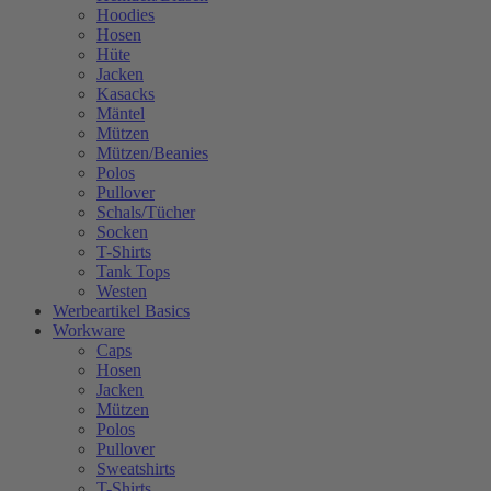
Hoodies
Hosen
Hüte
Jacken
Kasacks
Mäntel
Mützen
Mützen/Beanies
Polos
Pullover
Schals/Tücher
Socken
T-Shirts
Tank Tops
Westen
Werbeartikel Basics
Workware
Caps
Hosen
Jacken
Mützen
Polos
Pullover
Sweatshirts
T-Shirts