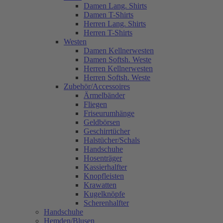
Damen Lang. Shirts
Damen T-Shirts
Herren Lang. Shirts
Herren T-Shirts
Westen
Damen Kellnerwesten
Damen Softsh. Weste
Herren Kellnerwesten
Herren Softsh. Weste
Zubehör/Accessoires
Ärmelbänder
Fliegen
Friseurumhänge
Geldbörsen
Geschirrtücher
Halstücher/Schals
Handschuhe
Hosenträger
Kassierhalfter
Knopfleisten
Krawatten
Kugelknöpfe
Scherenhalfter
Handschuhe
Hemden/Blusen