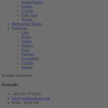
Schals/Tücher
Socken
T-Shirts
Tank Tops
Westen
Werbeartikel Basics
Workware
Caps
Hosen
Jacken
Mützen
Polos
Pullover
Sweatshirts
T-Shirts
Westen
Kontakt aufnehmen
Kontakt
+49 2331 3751605
info@mobiles-denken.de
09.00 - 18.00 Uhr