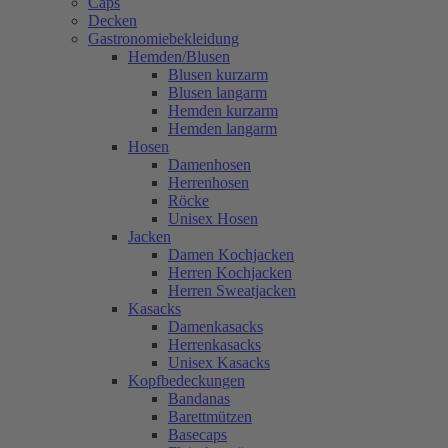
Caps
Decken
Gastronomiebekleidung
Hemden/Blusen
Blusen kurzarm
Blusen langarm
Hemden kurzarm
Hemden langarm
Hosen
Damenhosen
Herrenhosen
Röcke
Unisex Hosen
Jacken
Damen Kochjacken
Herren Kochjacken
Herren Sweatjacken
Kasacks
Damenkasacks
Herrenkasacks
Unisex Kasacks
Kopfbedeckungen
Bandanas
Barettmützen
Basecaps