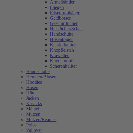
Ärmelbänder
Fliegen
Friseurumhänge
Geldbörsen
Geschirrtücher
Halstücher/Schals
Handschuhe
Hosenträger
Kassierhalfter
Knopfleisten
Krawatten
Kugelknöpfe
Scherenhalfter
Handschuhe
Hemden/Blusen
Hoodies
Hosen
Hüte
Jacken
Kasacks
Mäntel
Mützen
Mützen/Beanies
Polos
Pullover