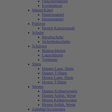
Fleischermützen
Kochmützen
Mäntel/Kittel
Damenmäntel
Herrenmäntel
Pullover
Herren Kapuzenpull.
Schuhe
Berufsschuhe
Sicherheitsschuhe
Schürzen
Bistroschürzen
Latzschürzen
Vorbinder
Shirts
Damen Lang. Shirts
Damen T-Shirts
Herren Lang. Shirts
Herren T-Shirts
Westen
Damen Kellnerwesten
Damen Softsh. Weste
Herren Kellnerwesten
Herren Softsh. Weste
Zubehör/Accessoires