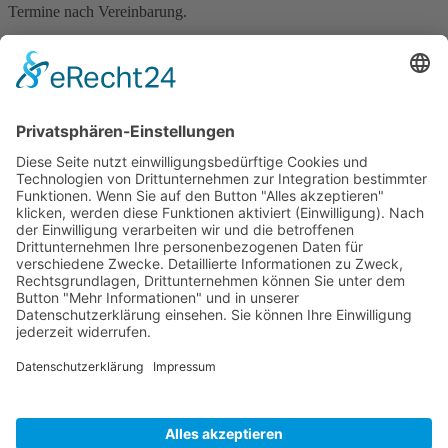
Termine nach Vereinbarung.
Folgen Sie uns
Facebook
Pinterest
Instagram
© Copyright 2025. All Rights Reserved.
Mobiles Denken
Kontakt
Datenschutzerklärung
Impressum
AGB
has been added to your cart.
Kasse
Warenkorb anzeigen
Webdesign
Social Media