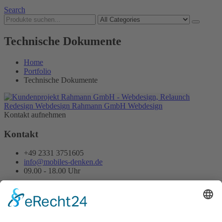
Search
Technische Dokumente
Home
Portfolio
Technische Dokumente
Redesign Webdesign Rahmann GmbH
Webdesign
Kontakt aufnehmen
Kontakt
+49 2331 3751605
info@mobiles-denken.de
09.00 - 18.00 Uhr
Termine nach Vereinbarung.
Folgen Sie uns