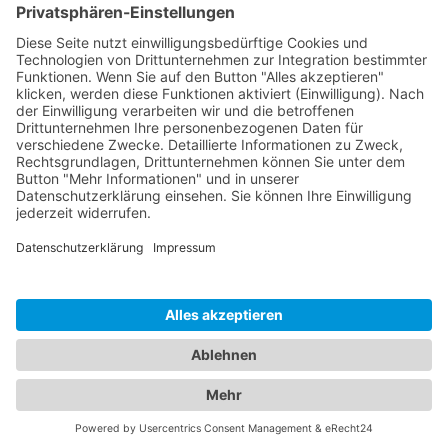
Facebook
Pinterest
Instagram
© Copyright 2025. All Rights Reserved.
Mobiles Denken
Kontakt
Datenschutzerklärung
Impressum
AGB
Webdesign
Social Media
Werbeartikel
More than Gifts Shop
Süßigkeiten Shop
Werbetextilien Shop
Kalender, Notizbücher …Shop
Workwear & neutrale Textilien